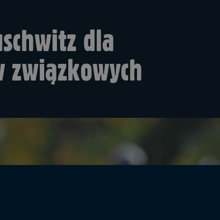
schwitz dla
ów związkowych
rajach związkowych