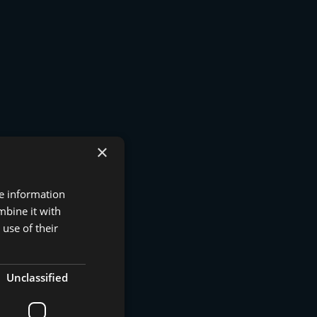
×
re information
mbine it with
use of their
Unclassified