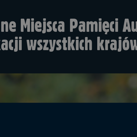
ne Miejsca Pamięci Au
acji wszystkich kraj
rowie odpowiedzialni za edukację we wszystkich k