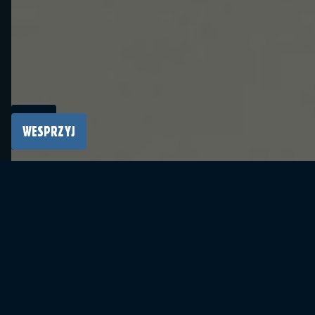
Amerykański nauczyciel Theodore Kempinski
został mianowany Honorowym Konsulem
Miejsca Pamięci Auschwitz w Stanach
WESPRZYJ
Zjednoczonych. Będzie on przede wszystkim
wspierał działania prowadzone przez
Dyplomację Pamięci Muzeum w stanie
Massachusetts.
Haverhill High School w Massachusetts, w
której uczy Theodore Kempinski, była pierwszą
amerykańską szkołą, która nawiązała
współpracę z Fundacją Auschwitz-Birkenau w
celu udziału w zwiedzaniu online Miejsca
Pamięci Auschwitz za pośrednictwem