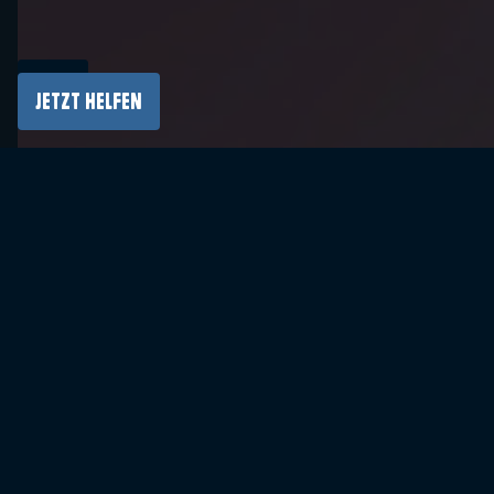
Das Auschwitz Museum erhielt als
JETZT HELFEN
Auftraggeber auf der Konferenz InfraBIM 2025
eine Auszeichnung für die Umsetzung des
Building Information Modeling (BIM)-Projekts
bei der Erhaltung historischer Gebäude im
ehemaligen Konzentrationslager Auschwitz II-
Birkenau.
Das Projekt „Implementierung von BIM im
Lebenszyklus von Anlagen auf dem Gelände
des ehemaligen KZ Auschwitz II-Birkenau“, das
seit mehreren Jahren im Auschwitz Museum
durchgeführt wird, wurde im Rahmen des
Wettbewerbs infraLIDER in der Kategorie
„Auftraggeber“ ausgezeichnet. Der
Hauptpreis ging an den Central Communication