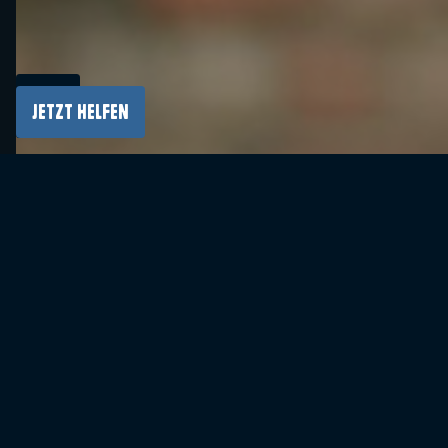
JETZT HELFEN
Irlands Außenministerin Helen McEntee hat
eine Spende von 100.000 € an die Auschwitz-
Birkenau Foundation angekündigt, um die
Entwicklung von Online-Besuchen der
Gedenkstätte für Schülerinnen und Schüler der
Sekundarstufe in Irland zu unterstützen.
Das Programm erreicht über 600 irische
Schulen und zielt darauf ab, das historische
Bewusstsein junger Menschen zu stärken,
damit sie das mörderische Ausmaß des
Holocaust begreifen und darüber nachdenken,
wie ein solches Ereignis in Zukunft verhindert
werden kann.