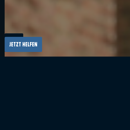
Anlässlich des 80. Jahrestages des Ausbruchs
JETZT HELFEN
des Aufstands im Ghetto Białystok kündigte
der US-Außenminister Antony Blinken die
Unterstützung der USA für die Entwicklung
einer virtuellen Online-Tour durch die
Gedenkstätte Auschwitz-Birkenau an.
„Die Vereinigten Staaten werden immer Ihr
Partner sein, wenn es darum geht, diese
Geschichte lebendig zu halten“, sagte
Verteidigungsminister Blinken. „Wir gehen nun
einen weiteren Schritt in diese Richtung, indem
wir gemeinsam mit dem Kongress eine Million
Dollar investieren, um eine virtuelle Tour durch